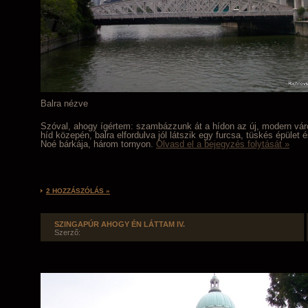
Balra nézve
Szóval, ahogy ígértem: szambázzunk át a hídon az új, modern vár
híd közepén, balra elfordulva jól látszik egy furcsa, tüskés épület 
Noé bárkája, három tornyon.
Olvasd el a bejegyzés folytását »
2 HOZZÁSZÓLÁS »
SZINGAPÚR AHOGY ÉN LÁTTAM IV.
Szerző: