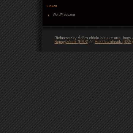
Linkek
WordPress.org
Richnovszky Ádám oldala büszke arra, hogy
Bejegyzések (RSS)
és
Hozzászólások (RSS)