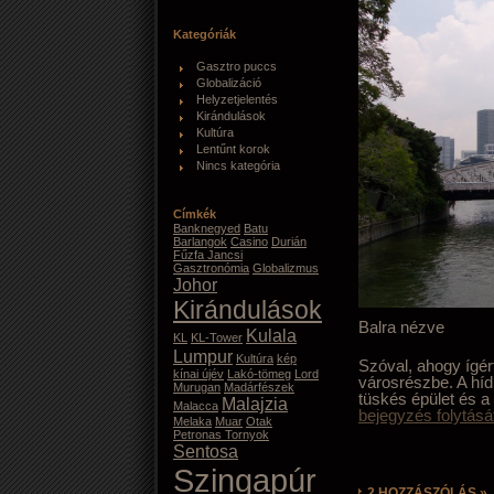
Kategóriák
Gasztro puccs
Globalizáció
Helyzetjelentés
Kirándulások
Kultúra
Lentűnt korok
Nincs kategória
Címkék
Banknegyed
Batu
Barlangok
Casino
Durián
Fűzfa Jancsi
Gasztronómia
Globalizmus
Johor
Kirándulások
Balra nézve
Kulala
KL
KL-Tower
Lumpur
Kultúra
kép
Szóval, ahogy ígé
kínai újév
Lakó-tömeg
Lord
városrészbe. A híd 
Murugan
Madárfészek
tüskés épület és a
Malajzia
Malacca
bejegyzés folytásá
Melaka
Muar
Otak
Petronas Tornyok
Sentosa
Szingapúr
2 HOZZÁSZÓLÁS »