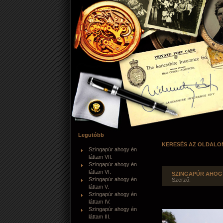
Legutóbb
KERESÉS AZ OLDALO
Szingapúr ahogy én
láttam VII.
Szingapúr ahogy én
láttam VI.
SZINGAPÚR AHOGY
Szingapúr ahogy én
Szerző:
láttam V.
Szingapúr ahogy én
láttam IV.
Szingapúr ahogy én
láttam III.