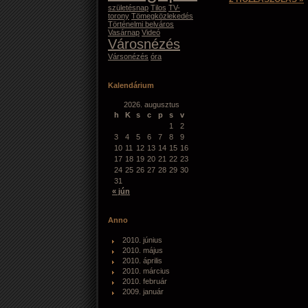
születésnap
Tilos
TV-
torony
Tömegközlekedés
Történelmi belváros
Vasárnap
Videó
Városnézés
Vársonézés
óra
Kalendárium
2026. augusztus
h
K
s
c
p
s
v
1
2
3
4
5
6
7
8
9
10
11
12
13
14
15
16
17
18
19
20
21
22
23
24
25
26
27
28
29
30
31
« jún
Anno
2010. június
2010. május
2010. április
2010. március
2010. február
2009. január